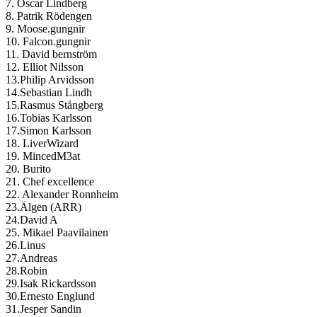
7. Oscar Lindberg
8. Patrik Rödengen
9. Moose.gungnir
10. Falcon.gungnir
11. David bernström
12. Elliot Nilsson
13.Philip Arvidsson
14.Sebastian Lindh
15.Rasmus Stångberg
16.Tobias Karlsson
17.Simon Karlsson
18. LiverWizard
19. MincedM3at
20. Burito
21. Chef excellence
22. Alexander Ronnheim
23.Älgen (ARR)
24.David A
25. Mikael Paavilainen
26.Linus
27.Andreas
28.Robin
29.Isak Rickardsson
30.Ernesto Englund
31.Jesper Sandin