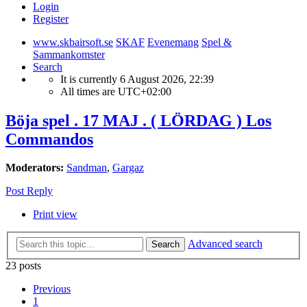
Login
Register
www.skbairsoft.se
SKAF
Evenemang
Spel &
Sammankomster
Search
It is currently 6 August 2026, 22:39
All times are
UTC+02:00
Böja spel . 17 MAJ . ( LÖRDAG ) Los
Commandos
Moderators:
Sandman
,
Gargaz
Post Reply
Print view
Advanced search
Search
23 posts
Previous
1