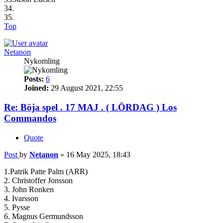
34.
35.
Top
Netanon
Nykomling
Posts:
6
Joined:
29 August 2021, 22:55
Re: Böja spel . 17 MAJ . ( LÖRDAG ) Los
Commandos
Quote
Post
by
Netanon
»
16 May 2025, 18:43
1.Patrik Patte Palm (ARR)
2. Christoffer Jonsson
3. John Ronken
4. Ivarsson
5. Pysse
6. Magnus Germundsson