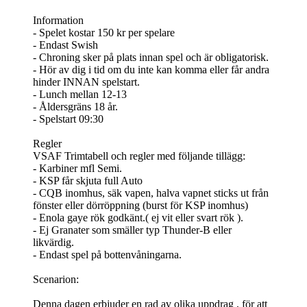
Information
- Spelet kostar 150 kr per spelare
- Endast Swish
- Chroning sker på plats innan spel och är obligatorisk.
- Hör av dig i tid om du inte kan komma eller får andra
hinder INNAN spelstart.
- Lunch mellan 12-13
- Åldersgräns 18 år.
- Spelstart 09:30
Regler
VSAF Trimtabell och regler med följande tillägg:
- Karbiner mfl Semi.
- KSP får skjuta full Auto
- CQB inomhus, säk vapen, halva vapnet sticks ut från
fönster eller dörröppning (burst för KSP inomhus)
- Enola gaye rök godkänt.( ej vit eller svart rök ).
- Ej Granater som smäller typ Thunder-B eller
likvärdig.
- Endast spel på bottenvåningarna.
Scenarion:
Denna dagen erbjuder en rad av olika uppdrag , för att