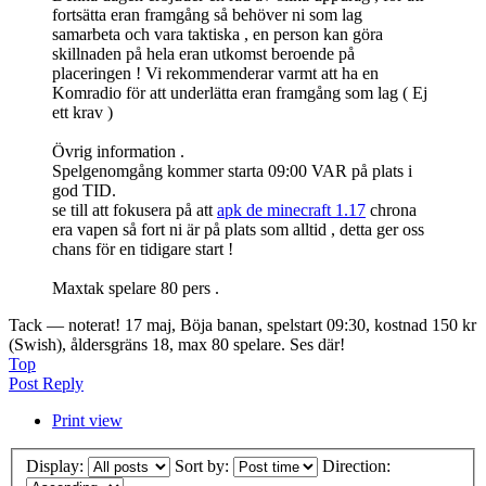
fortsätta eran framgång så behöver ni som lag
samarbeta och vara taktiska , en person kan göra
skillnaden på hela eran utkomst beroende på
placeringen ! Vi rekommenderar varmt att ha en
Komradio för att underlätta eran framgång som lag ( Ej
ett krav )
Övrig information .
Spelgenomgång kommer starta 09:00 VAR på plats i
god TID.
se till att fokusera på att
apk de minecraft 1.17
chrona
era vapen så fort ni är på plats som alltid , detta ger oss
chans för en tidigare start !
Maxtak spelare 80 pers .
Tack — noterat! 17 maj, Böja banan, spelstart 09:30, kostnad 150 kr
(Swish), åldersgräns 18, max 80 spelare. Ses där!
Top
Post Reply
Print view
Display:
Sort by:
Direction: