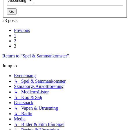
23 posts
Previous
1
2
3
Return to “Spel & Sammankomster”
Jump to
Evenemang
↳ Spel & Sammankomster
Skaraborgs Airsoftförening
↳ MedlemsListor
↳ Köp & Sälj
Gearsnack
↳ Vapen & Utrustning
↳ Radio
Media
↳ Bilder & Film från Spel
↳ Posing & Utrustning