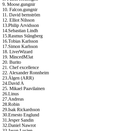
9. Moose.gungnir
10. Falcon.gungnir
11. David bernström
12. Elliot Nilsson
13.Philip Arvidsson
14.Sebastian Lindh
15.Rasmus Stångberg
16.Tobias Karlsson
17.Simon Karlsson
18. LiverWizard
19. MincedM3at
20. Burito
21. Chef excellence
22. Alexander Ronnheim
23.Älgen (ARR)
24.David A
25. Mikael Paavilainen
26.Linus
27.Andreas
28.Robin
29.Isak Rickardsson
30.Ernesto Englund
31.Jesper Sandin
32.Daniel Nawrot
33.Jason Lucien