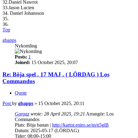
32.Daniel Nawrot
33.Jason Lucien
34. Daniel Johansson
35.
36.
Top
gbapps
Nykomling
Posts:
1
Joined:
15 October 2025, 20:07
Re: Böja spel . 17 MAJ . ( LÖRDAG ) Los
Commandos
Quote
Post
by
gbapps
»
15 October 2025, 20:11
Gargaz
wrote:
28 April 2025, 19:21
Arrangör: Los
Commandos
Plats: Böja banan |
http://kartor.eniro.se/m/n5glB
Datum: 2025-05-17 (LÖRDAG)
Tider: 08:00-15:00