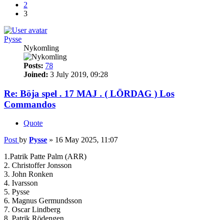
2
3
Pysse
Nykomling
Posts:
78
Joined:
3 July 2019, 09:28
Re: Böja spel . 17 MAJ . ( LÖRDAG ) Los
Commandos
Quote
Post
by
Pysse
»
16 May 2025, 11:07
1.Patrik Patte Palm (ARR)
2. Christoffer Jonsson
3. John Ronken
4. Ivarsson
5. Pysse
6. Magnus Germundsson
7. Oscar Lindberg
8. Patrik Rödengen