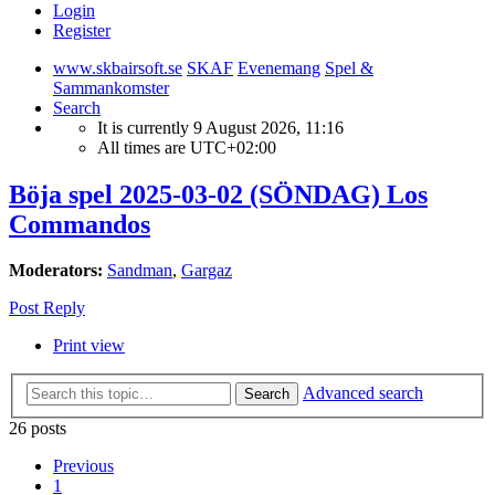
Login
Register
www.skbairsoft.se
SKAF
Evenemang
Spel &
Sammankomster
Search
It is currently 9 August 2026, 11:16
All times are
UTC+02:00
Böja spel 2025-03-02 (SÖNDAG) Los
Commandos
Moderators:
Sandman
,
Gargaz
Post Reply
Print view
Advanced search
Search
26 posts
Previous
1