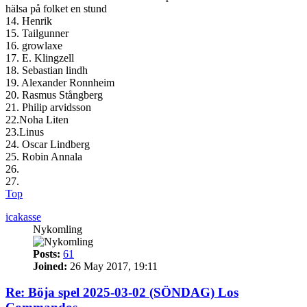
hälsa på folket en stund
14. Henrik
15. Tailgunner
16. growlaxe
17. E. Klingzell
18. Sebastian lindh
19. Alexander Ronnheim
20. Rasmus Stångberg
21. Philip arvidsson
22.Noha Liten
23.Linus
24. Oscar Lindberg
25. Robin Annala
26.
27.
Top
icakasse
Nykomling
Posts:
61
Joined:
26 May 2017, 19:11
Re: Böja spel 2025-03-02 (SÖNDAG) Los