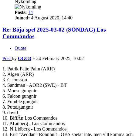
Nykomling
Posts:
14
Joined:
4 August 2020, 14:40
Re: Böja spel 2025-03-02 (SÖNDAG) Los
Commandos
Quote
Post
by
OGG3
»
24 February 2025, 10:02
1. Patrik Patte Palm (ARR)
2. Älgen (ARR)
3. C Jonsson
4. Sandman - AOR2 (SWE) - BT
5. Moose.gungnir
6. Falcon.gungnir
7. Fumble.gungnir
8. Putte.gungnir
9. david
10. BiffÄn Los Commandos
11. P.Lidberg - Los Commandos
12. N.Lidberg - Los Commandos
13. Eric "Zeddan" Rönnhult - OBS spelar inte. men vill komma och