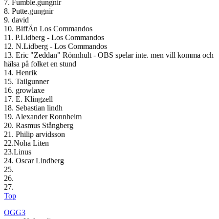
7. Fumble.gungnir
8. Putte.gungnir
9. david
10. BiffÄn Los Commandos
11. P.Lidberg - Los Commandos
12. N.Lidberg - Los Commandos
13. Eric "Zeddan" Rönnhult - OBS spelar inte. men vill komma och
hälsa på folket en stund
14. Henrik
15. Tailgunner
16. growlaxe
17. E. Klingzell
18. Sebastian lindh
19. Alexander Ronnheim
20. Rasmus Stångberg
21. Philip arvidsson
22.Noha Liten
23.Linus
24. Oscar Lindberg
25.
26.
27.
Top
OGG3