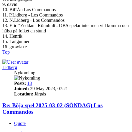
9. david
10. BiffÄn Los Commandos
11. P.Lidberg - Los Commandos
12. N.Lidberg - Los Commandos
13. Eric "Zeddan" Rönnhult - OBS spelar inte. men vill komma och
hälsa på folket en stund
14. Henrik
15. Tailgunner
16. growlaxe
Top
Lidberg
Nykomling
Posts:
18
Joined:
29 May 2023, 07:21
Location:
Järpås
Re: Böja spel 2025-03-02 (SÖNDAG) Los
Commandos
Quote