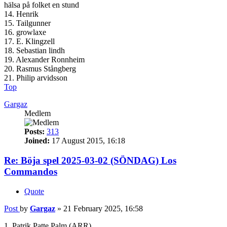
hälsa på folket en stund
14. Henrik
15. Tailgunner
16. growlaxe
17. E. Klingzell
18. Sebastian lindh
19. Alexander Ronnheim
20. Rasmus Stångberg
21. Philip arvidsson
Top
Gargaz
Medlem
Posts:
313
Joined:
17 August 2015, 16:18
Re: Böja spel 2025-03-02 (SÖNDAG) Los
Commandos
Quote
Post
by
Gargaz
»
21 February 2025, 16:58
1. Patrik Patte Palm (ARR)