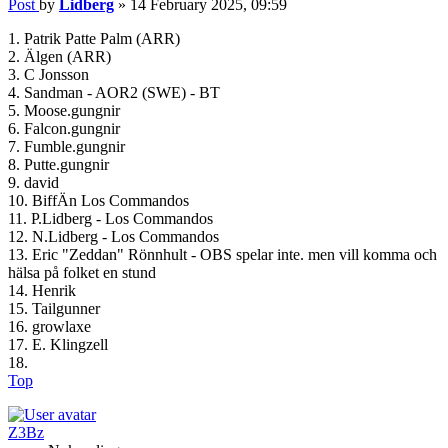
Post
by
Lidberg
»
14 February 2025, 09:59
1. Patrik Patte Palm (ARR)
2. Älgen (ARR)
3. C Jonsson
4. Sandman - AOR2 (SWE) - BT
5. Moose.gungnir
6. Falcon.gungnir
7. Fumble.gungnir
8. Putte.gungnir
9. david
10. BiffÄn Los Commandos
11. P.Lidberg - Los Commandos
12. N.Lidberg - Los Commandos
13. Eric "Zeddan" Rönnhult - OBS spelar inte. men vill komma och
hälsa på folket en stund
14. Henrik
15. Tailgunner
16. growlaxe
17. E. Klingzell
18.
Top
Z3Bz