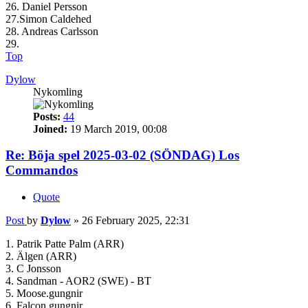
26. Daniel Persson
27.Simon Caldehed
28. Andreas Carlsson
29.
Top
Dylow
Nykomling
Posts:
44
Joined:
19 March 2019, 00:08
Re: Böja spel 2025-03-02 (SÖNDAG) Los
Commandos
Quote
Post
by
Dylow
»
26 February 2025, 22:31
1. Patrik Patte Palm (ARR)
2. Älgen (ARR)
3. C Jonsson
4. Sandman - AOR2 (SWE) - BT
5. Moose.gungnir
6. Falcon.gungnir