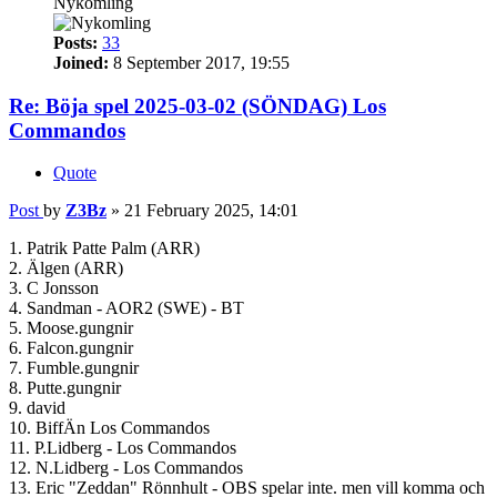
Nykomling
Posts:
33
Joined:
8 September 2017, 19:55
Re: Böja spel 2025-03-02 (SÖNDAG) Los
Commandos
Quote
Post
by
Z3Bz
»
21 February 2025, 14:01
1. Patrik Patte Palm (ARR)
2. Älgen (ARR)
3. C Jonsson
4. Sandman - AOR2 (SWE) - BT
5. Moose.gungnir
6. Falcon.gungnir
7. Fumble.gungnir
8. Putte.gungnir
9. david
10. BiffÄn Los Commandos
11. P.Lidberg - Los Commandos
12. N.Lidberg - Los Commandos
13. Eric "Zeddan" Rönnhult - OBS spelar inte. men vill komma och