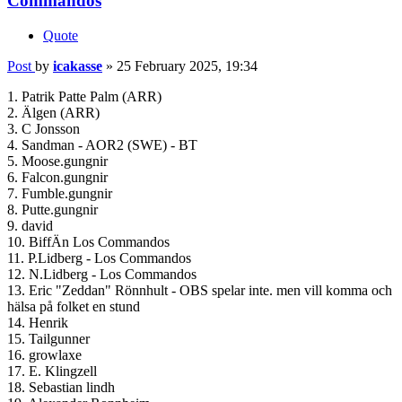
Commandos
Quote
Post
by
icakasse
»
25 February 2025, 19:34
1. Patrik Patte Palm (ARR)
2. Älgen (ARR)
3. C Jonsson
4. Sandman - AOR2 (SWE) - BT
5. Moose.gungnir
6. Falcon.gungnir
7. Fumble.gungnir
8. Putte.gungnir
9. david
10. BiffÄn Los Commandos
11. P.Lidberg - Los Commandos
12. N.Lidberg - Los Commandos
13. Eric "Zeddan" Rönnhult - OBS spelar inte. men vill komma och
hälsa på folket en stund
14. Henrik
15. Tailgunner
16. growlaxe
17. E. Klingzell
18. Sebastian lindh