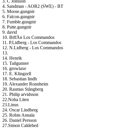
3. C Jonsson
4. Sandman - AOR2 (SWE) - BT
5. Moose.gungnir
6. Falcon.gungnir
7. Fumble.gungnir
8. Putte.gungnir
9. david
10. BiffÄn Los Commandos
11. P.Lidberg - Los Commandos
12. N.Lidberg - Los Commandos
13.
14. Henrik
15. Tailgunner
16. growlaxe
17. E. Klingzell
18. Sebastian lindh
19. Alexander Ronnheim
20. Rasmus Stångberg
21. Philip arvidsson
22.Noha Liten
23.Linus
24. Oscar Lindberg
25. Robin Annala
26. Daniel Persson
27.Simon Caldehed