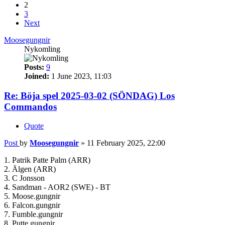
2
3
Next
Moosegungnir
Nykomling
Posts:
9
Joined:
1 June 2023, 11:03
Re: Böja spel 2025-03-02 (SÖNDAG) Los
Commandos
Quote
Post
by
Moosegungnir
»
11 February 2025, 22:00
1. Patrik Patte Palm (ARR)
2. Älgen (ARR)
3. C Jonsson
4. Sandman - AOR2 (SWE) - BT
5. Moose.gungnir
6. Falcon.gungnir
7. Fumble.gungnir
8. Putte.gungnir