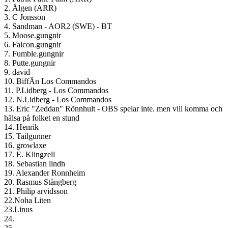
2. Älgen (ARR)
3. C Jonsson
4. Sandman - AOR2 (SWE) - BT
5. Moose.gungnir
6. Falcon.gungnir
7. Fumble.gungnir
8. Putte.gungnir
9. david
10. BiffÄn Los Commandos
11. P.Lidberg - Los Commandos
12. N.Lidberg - Los Commandos
13. Eric "Zeddan" Rönnhult - OBS spelar inte. men vill komma och
hälsa på folket en stund
14. Henrik
15. Tailgunner
16. growlaxe
17. E. Klingzell
18. Sebastian lindh
19. Alexander Ronnheim
20. Rasmus Stångberg
21. Philip arvidsson
22.Noha Liten
23.Linus
24.
25.