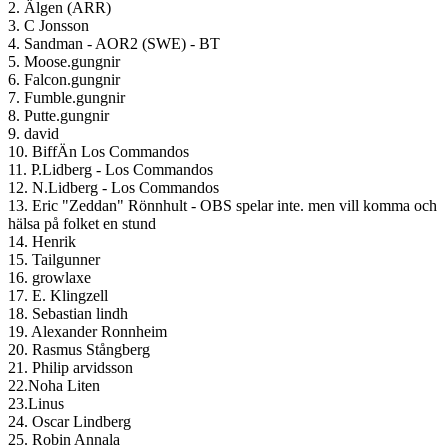
2. Älgen (ARR)
3. C Jonsson
4. Sandman - AOR2 (SWE) - BT
5. Moose.gungnir
6. Falcon.gungnir
7. Fumble.gungnir
8. Putte.gungnir
9. david
10. BiffÄn Los Commandos
11. P.Lidberg - Los Commandos
12. N.Lidberg - Los Commandos
13. Eric "Zeddan" Rönnhult - OBS spelar inte. men vill komma och
hälsa på folket en stund
14. Henrik
15. Tailgunner
16. growlaxe
17. E. Klingzell
18. Sebastian lindh
19. Alexander Ronnheim
20. Rasmus Stångberg
21. Philip arvidsson
22.Noha Liten
23.Linus
24. Oscar Lindberg
25. Robin Annala