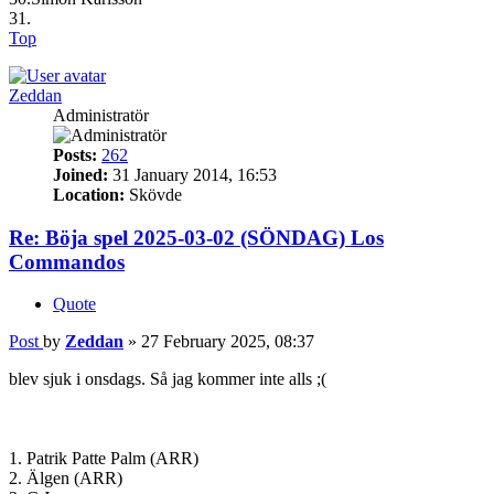
31.
Top
Zeddan
Administratör
Posts:
262
Joined:
31 January 2014, 16:53
Location:
Skövde
Re: Böja spel 2025-03-02 (SÖNDAG) Los
Commandos
Quote
Post
by
Zeddan
»
27 February 2025, 08:37
blev sjuk i onsdags. Så jag kommer inte alls ;(
1. Patrik Patte Palm (ARR)
2. Älgen (ARR)