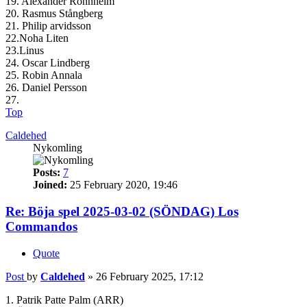
19. Alexander Ronnheim
20. Rasmus Stångberg
21. Philip arvidsson
22.Noha Liten
23.Linus
24. Oscar Lindberg
25. Robin Annala
26. Daniel Persson
27.
Top
Caldehed
Nykomling
Posts:
7
Joined:
25 February 2020, 19:46
Re: Böja spel 2025-03-02 (SÖNDAG) Los
Commandos
Quote
Post
by
Caldehed
»
26 February 2025, 17:12
1. Patrik Patte Palm (ARR)