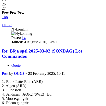
26.
27.
Pew Pew Pew
Top
OGG3
Nykomling
Posts:
14
Joined:
4 August 2020, 14:40
Re: Böja spel 2025-03-02 (SÖNDAG) Los
Commandos
Quote
Post
by
OGG3
»
23 February 2025, 10:11
1. Patrik Patte Palm (ARR)
2. Älgen (ARR)
3. C Jonsson
4. Sandman - AOR2 (SWE) - BT
5. Moose.gungnir
6. Falcon.gungnir