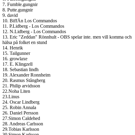
7. Fumble.gungnir
8. Putte.gungnir
9. david
10. BiffÄn Los Commandos
11. P.Lidberg - Los Commandos
12. N.Lidberg - Los Commandos
13. Eric "Zeddan" Rönnhult - OBS spelar inte. men vill komma och
hälsa på folket en stund
14. Henrik
15. Tailgunner
16. growlaxe
17. E. Klingzell
18. Sebastian lindh
19. Alexander Ronnheim
20. Rasmus Stångberg
21. Philip arvidsson
22.Noha Liten
23.Linus
24. Oscar Lindberg
25. Robin Annala
26. Daniel Persson
27.Simon Caldehed
28. Andreas Carlsson
29.Tobias Karlsson
30.Simon Karlsson