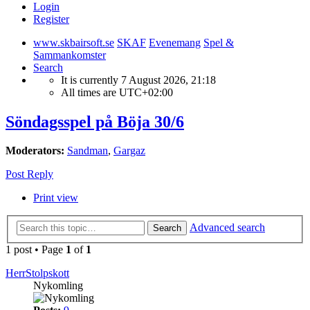
Login
Register
www.skbairsoft.se
SKAF
Evenemang
Spel &
Sammankomster
Search
It is currently 7 August 2026, 21:18
All times are
UTC+02:00
Söndagsspel på Böja 30/6
Moderators:
Sandman
,
Gargaz
Post Reply
Print view
Advanced search
Search
1 post • Page
1
of
1
HerrStolpskott
Nykomling