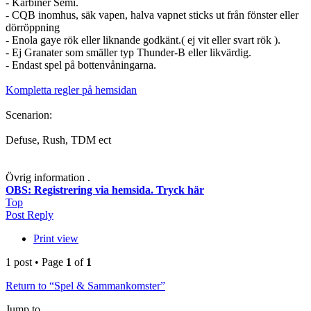
- Karbiner Semi.
- CQB inomhus, säk vapen, halva vapnet sticks ut från fönster eller
dörröppning
- Enola gaye rök eller liknande godkänt.( ej vit eller svart rök ).
- Ej Granater som smäller typ Thunder-B eller likvärdig.
- Endast spel på bottenvåningarna.
Kompletta regler på hemsidan
Scenarion:
Defuse, Rush, TDM ect
Övrig information .
OBS: Registrering via hemsida. Tryck här
Top
Post Reply
Print view
1 post • Page
1
of
1
Return to “Spel & Sammankomster”
Jump to