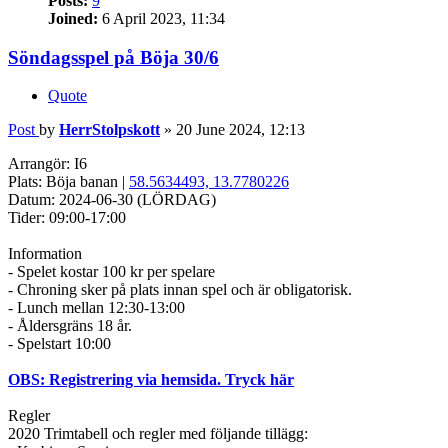
Posts:
9
Joined:
6 April 2023, 11:34
Söndagsspel på Böja 30/6
Quote
Post
by
HerrStolpskott
»
20 June 2024, 12:13
Arrangör: I6
Plats: Böja banan |
58.5634493, 13.7780226
Datum: 2024-06-30 (LÖRDAG)
Tider: 09:00-17:00
Information
- Spelet kostar 100 kr per spelare
- Chroning sker på plats innan spel och är obligatorisk.
- Lunch mellan 12:30-13:00
- Åldersgräns 18 år.
- Spelstart 10:00
OBS: Registrering via hemsida. Tryck här
Regler
2020 Trimtabell och regler med följande tillägg: