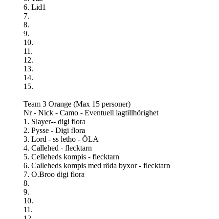
6. Lid1
7.
8.
9.
10.
11.
12.
13.
14.
15.
Team 3 Orange (Max 15 personer)
Nr - Nick - Camo - Eventuell lagtillhörighet
1. Slayer-- digi flora
2. Pysse - Digi flora
3. Lord - ss letho - ÖLA
4. Callehed - flecktarn
5. Celleheds kompis - flecktarn
6. Calleheds kompis med röda byxor - flecktarn
7. O.Broo digi flora
8.
9.
10.
11.
12.