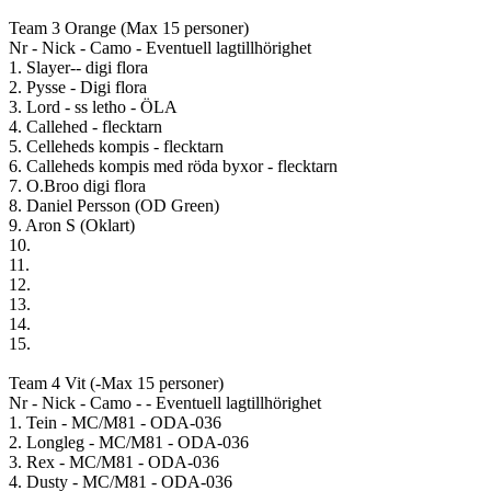
Team 3 Orange (Max 15 personer)
Nr - Nick - Camo - Eventuell lagtillhörighet
1. Slayer-- digi flora
2. Pysse - Digi flora
3. Lord - ss letho - ÖLA
4. Callehed - flecktarn
5. Celleheds kompis - flecktarn
6. Calleheds kompis med röda byxor - flecktarn
7. O.Broo digi flora
8. Daniel Persson (OD Green)
9. Aron S (Oklart)
10.
11.
12.
13.
14.
15.
Team 4 Vit (-Max 15 personer)
Nr - Nick - Camo - - Eventuell lagtillhörighet
1. Tein - MC/M81 - ODA-036
2. Longleg - MC/M81 - ODA-036
3. Rex - MC/M81 - ODA-036
4. Dusty - MC/M81 - ODA-036