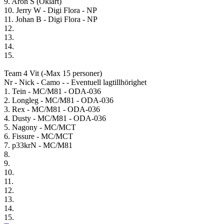
9. Aron S (Oklart)
10. Jerry W - Digi Flora - NP
11. Johan B - Digi Flora - NP
12.
13.
14.
15.
Team 4 Vit (-Max 15 personer)
Nr - Nick - Camo - - Eventuell lagtillhörighet
1. Tein - MC/M81 - ODA-036
2. Longleg - MC/M81 - ODA-036
3. Rex - MC/M81 - ODA-036
4. Dusty - MC/M81 - ODA-036
5. Nagony - MC/MCT
6. Fissure - MC/MCT
7. p33krN - MC/M81
8.
9.
10.
11.
12.
13.
14.
15.