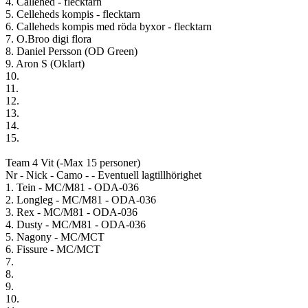
4. Callehed - flecktarn
5. Celleheds kompis - flecktarn
6. Calleheds kompis med röda byxor - flecktarn
7. O.Broo digi flora
8. Daniel Persson (OD Green)
9. Aron S (Oklart)
10.
11.
12.
13.
14.
15.
Team 4 Vit (-Max 15 personer)
Nr - Nick - Camo - - Eventuell lagtillhörighet
1. Tein - MC/M81 - ODA-036
2. Longleg - MC/M81 - ODA-036
3. Rex - MC/M81 - ODA-036
4. Dusty - MC/M81 - ODA-036
5. Nagony - MC/MCT
6. Fissure - MC/MCT
7.
8.
9.
10.