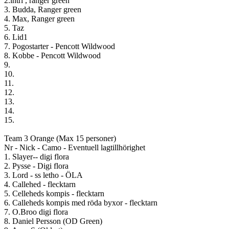
2.intri , ranger green
3. Budda, Ranger green
4. Max, Ranger green
5. Taz
6. Lid1
7. Pogostarter - Pencott Wildwood
8. Kobbe - Pencott Wildwood
9.
10.
11.
12.
13.
14.
15.
Team 3 Orange (Max 15 personer)
Nr - Nick - Camo - Eventuell lagtillhörighet
1. Slayer-- digi flora
2. Pysse - Digi flora
3. Lord - ss letho - ÖLA
4. Callehed - flecktarn
5. Celleheds kompis - flecktarn
6. Calleheds kompis med röda byxor - flecktarn
7. O.Broo digi flora
8. Daniel Persson (OD Green)