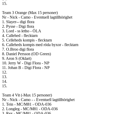
15.
Team 3 Orange (Max 15 personer)
Nr - Nick - Camo - Eventuell lagtillhörighet
1. Slayer-- digi flora
2. Pysse - Digi flora
3. Lord - ss letho - ÖLA
4. Callehed - flecktarn
5. Celleheds kompis - flecktarn
6. Calleheds kompis med röda byxor - flecktarn
7. O.Broo digi flora
8. Daniel Persson (OD Green)
9. Aron S (Oklart)
10. Jerry W - Digi Flora - NP
11. Johan B - Digi Flora - NP
12.
13.
14.
15.
Team 4 Vit (-Max 15 personer)
Nr - Nick - Camo - - Eventuell lagtillhörighet
1. Tein - MC/M81 - ODA-036
2. Longleg - MC/M81 - ODA-036
3. Rex - MC/M81 - ODA-036