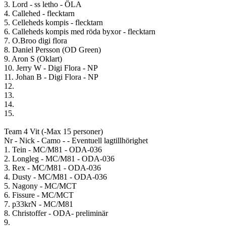
3. Lord - ss letho - ÖLA
4. Callehed - flecktarn
5. Celleheds kompis - flecktarn
6. Calleheds kompis med röda byxor - flecktarn
7. O.Broo digi flora
8. Daniel Persson (OD Green)
9. Aron S (Oklart)
10. Jerry W - Digi Flora - NP
11. Johan B - Digi Flora - NP
12.
13.
14.
15.
Team 4 Vit (-Max 15 personer)
Nr - Nick - Camo - - Eventuell lagtillhörighet
1. Tein - MC/M81 - ODA-036
2. Longleg - MC/M81 - ODA-036
3. Rex - MC/M81 - ODA-036
4. Dusty - MC/M81 - ODA-036
5. Nagony - MC/MCT
6. Fissure - MC/MCT
7. p33krN - MC/M81
8. Christoffer - ODA- preliminär
9.