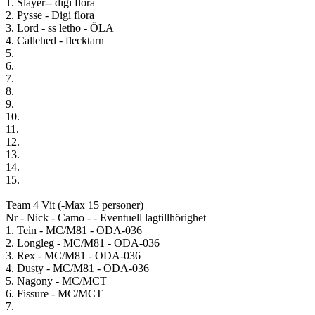
1. Slayer-- digi flora
2. Pysse - Digi flora
3. Lord - ss letho - ÖLA
4. Callehed - flecktarn
5.
6.
7.
8.
9.
10.
11.
12.
13.
14.
15.
Team 4 Vit (-Max 15 personer)
Nr - Nick - Camo - - Eventuell lagtillhörighet
1. Tein - MC/M81 - ODA-036
2. Longleg - MC/M81 - ODA-036
3. Rex - MC/M81 - ODA-036
4. Dusty - MC/M81 - ODA-036
5. Nagony - MC/MCT
6. Fissure - MC/MCT
7.