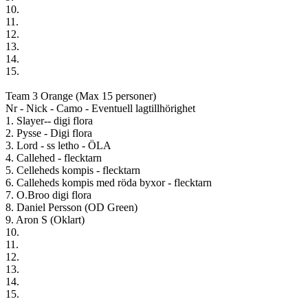
10.
11.
12.
13.
14.
15.
Team 3 Orange (Max 15 personer)
Nr - Nick - Camo - Eventuell lagtillhörighet
1. Slayer-- digi flora
2. Pysse - Digi flora
3. Lord - ss letho - ÖLA
4. Callehed - flecktarn
5. Celleheds kompis - flecktarn
6. Calleheds kompis med röda byxor - flecktarn
7. O.Broo digi flora
8. Daniel Persson (OD Green)
9. Aron S (Oklart)
10.
11.
12.
13.
14.
15.