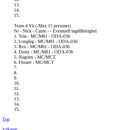
13.
14.
15.
Team 4 Vit (-Max 15 personer)
Nr - Nick - Camo - - Eventuell lagtillhörighet
1. Tein - MC/M81 - ODA-036
2. Longleg - MC/M81 - ODA-036
3. Rex - MC/M81 - ODA-036
4. Dusty - MC/M81 - ODA-036
5. Nagony - MC/MCT
6. Fissure - MC/MCT
7.
8.
9.
10.
11.
12.
13.
14.
15.
Top
icakasse