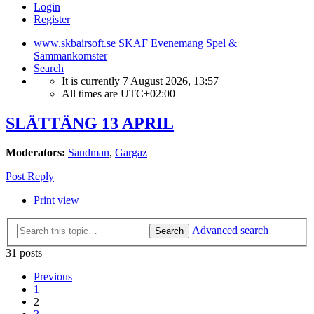
Login
Register
www.skbairsoft.se
SKAF
Evenemang
Spel &
Sammankomster
Search
It is currently 7 August 2026, 13:57
All times are
UTC+02:00
SLÄTTÄNG 13 APRIL
Moderators:
Sandman
,
Gargaz
Post Reply
Print view
Advanced search
Search
31 posts
Previous
1
2