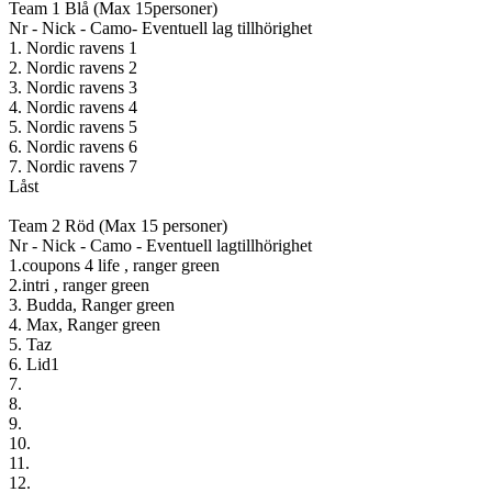
Team 1 Blå (Max 15personer)
Nr - Nick - Camo- Eventuell lag tillhörighet
1. Nordic ravens 1
2. Nordic ravens 2
3. Nordic ravens 3
4. Nordic ravens 4
5. Nordic ravens 5
6. Nordic ravens 6
7. Nordic ravens 7
Låst
Team 2 Röd (Max 15 personer)
Nr - Nick - Camo - Eventuell lagtillhörighet
1.coupons 4 life , ranger green
2.intri , ranger green
3. Budda, Ranger green
4. Max, Ranger green
5. Taz
6. Lid1
7.
8.
9.
10.
11.
12.