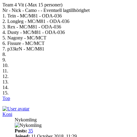
Team 4 Vit (-Max 15 personer)
Nr - Nick - Camo - - Eventuell lagtillhörighet
1. Tein - MC/M81 - ODA-036
2. Longleg - MC/M81 - ODA-036
3. Rex - MC/M81 - ODA-036
4. Dusty - MC/M81 - ODA-036
5. Nagony - MC/MCT
6. Fissure - MC/MCT
7. p33krN - MC/M81
8.
9.
10.
11.
12.
13.
14.
15.
Top
Koni
Nykomling
Posts:
35
Joined:
11 October 2018, 11:29