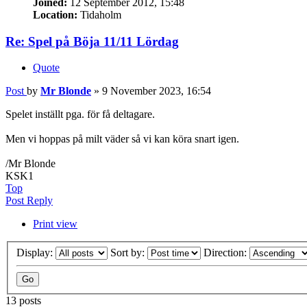
Joined:
12 September 2012, 15:48
Location:
Tidaholm
Re: Spel på Böja 11/11 Lördag
Quote
Post
by
Mr Blonde
»
9 November 2023, 16:54
Spelet inställt pga. för få deltagare.
Men vi hoppas på milt väder så vi kan köra snart igen.
/Mr Blonde
KSK1
Top
Post Reply
Print view
Display:
Sort by:
Direction:
13 posts