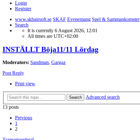
Login
Register
www.skbairsoft.se
SKAF
Evenemang
Spel & Sammankomster
Search
It is currently 6 August 2026, 12:01
All times are
UTC+02:00
INSTÄLLT Böja11/11 Lördag
Moderators:
Sandman
,
Gargaz
Post Reply
Print view
Advanced search
Search
13 posts
Previous
1
2
Tazmaniandevil