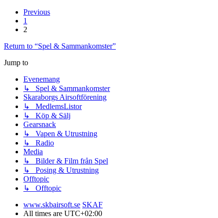
Previous
1
2
Return to “Spel & Sammankomster”
Jump to
Evenemang
↳ Spel & Sammankomster
Skaraborgs Airsoftförening
↳ MedlemsListor
↳ Köp & Sälj
Gearsnack
↳ Vapen & Utrustning
↳ Radio
Media
↳ Bilder & Film från Spel
↳ Posing & Utrustning
Offtopic
↳ Offtopic
www.skbairsoft.se
SKAF
All times are
UTC+02:00