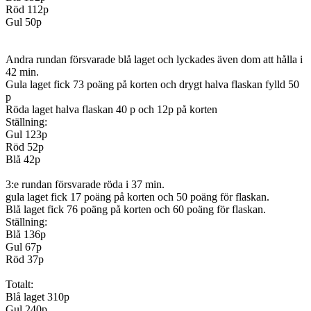
Röd 112p
Gul 50p
Andra rundan försvarade blå laget och lyckades även dom att hålla i
42 min.
Gula laget fick 73 poäng på korten och drygt halva flaskan fylld 50
p
Röda laget halva flaskan 40 p och 12p på korten
Ställning:
Gul 123p
Röd 52p
Blå 42p
3:e rundan försvarade röda i 37 min.
gula laget fick 17 poäng på korten och 50 poäng för flaskan.
Blå laget fick 76 poäng på korten och 60 poäng för flaskan.
Ställning:
Blå 136p
Gul 67p
Röd 37p
Totalt:
Blå laget 310p
Gul 240p