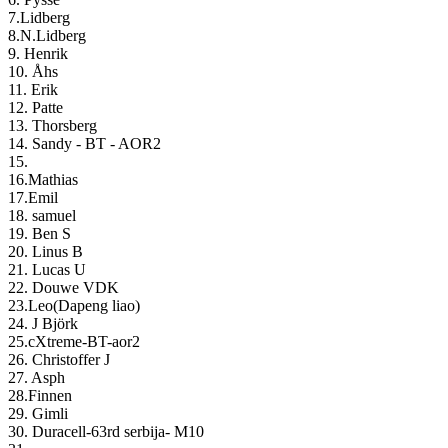
7.Lidberg
8.N.Lidberg
9. Henrik
10. Åhs
11. Erik
12. Patte
13. Thorsberg
14. Sandy - BT - AOR2
15.
16.Mathias
17.Emil
18. samuel
19. Ben S
20. Linus B
21. Lucas U
22. Douwe VDK
23.Leo(Dapeng liao)
24. J Björk
25.cXtreme-BT-aor2
26. Christoffer J
27. Asph
28.Finnen
29. Gimli
30. Duracell-63rd serbija- M10