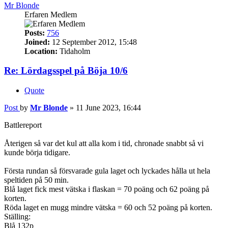
Mr Blonde
Erfaren Medlem
Posts:
756
Joined:
12 September 2012, 15:48
Location:
Tidaholm
Re: Lördagsspel på Böja 10/6
Quote
Post
by
Mr Blonde
»
11 June 2023, 16:44
Battlereport
Återigen så var det kul att alla kom i tid, chronade snabbt så vi
kunde börja tidigare.
Första rundan så försvarade gula laget och lyckades hålla ut hela
speltiden på 50 min.
Blå laget fick mest vätska i flaskan = 70 poäng och 62 poäng på
korten.
Röda laget en mugg mindre vätska = 60 och 52 poäng på korten.
Ställing:
Blå 132p