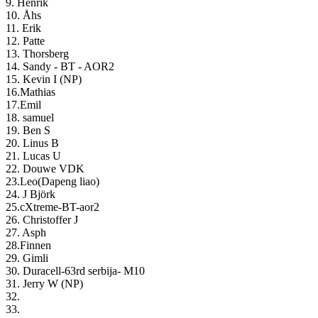
9. Henrik
10. Åhs
11. Erik
12. Patte
13. Thorsberg
14. Sandy - BT - AOR2
15. Kevin I (NP)
16.Mathias
17.Emil
18. samuel
19. Ben S
20. Linus B
21. Lucas U
22. Douwe VDK
23.Leo(Dapeng liao)
24. J Björk
25.cXtreme-BT-aor2
26. Christoffer J
27. Asph
28.Finnen
29. Gimli
30. Duracell-63rd serbija- M10
31. Jerry W (NP)
32.
33.