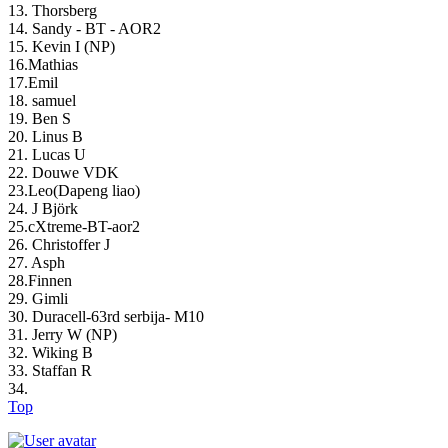
13. Thorsberg
14. Sandy - BT - AOR2
15. Kevin I (NP)
16.Mathias
17.Emil
18. samuel
19. Ben S
20. Linus B
21. Lucas U
22. Douwe VDK
23.Leo(Dapeng liao)
24. J Björk
25.cXtreme-BT-aor2
26. Christoffer J
27. Asph
28.Finnen
29. Gimli
30. Duracell-63rd serbija- M10
31. Jerry W (NP)
32. Wiking B
33. Staffan R
34.
Top