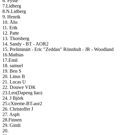
6. Pysse
7.Lidberg
8.N.Lidberg
9. Henrik
10. Åhs
11. Erik
12. Patte
13. Thorsberg
14. Sandy - BT - AOR2
15. Preliminärt - Eric "Zeddan" Rönnhult - JR - Woodland
16.Mathias
17.Emil
18. samuel
19. Ben S
20. Linus B
21. Lucas U
22. Douwe VDK
23.Leo(Dapeng liao)
24. J Björk
25.cXtreme-BT-aor2
26. Christoffer J
27. Asph
28.Finnen
29. Gimli
20.