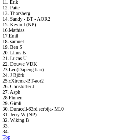
11. Erik
12. Patte
13. Thorsberg
14. Sandy - BT - AOR2
15. Kevin I (NP)
16.Mathias
17.Emil
18. samuel
19. Ben S
20. Linus B
21. Lucas U
22. Douwe VDK
23.Leo(Dapeng liao)
24. J Björk
25.cXtreme-BT-aor2
26. Christoffer J
27. Asph
28.Finnen
29. Gimli
30. Duracell-63rd serbija- M10
31. Jerry W (NP)
32. Wiking B
33.
34.
Top