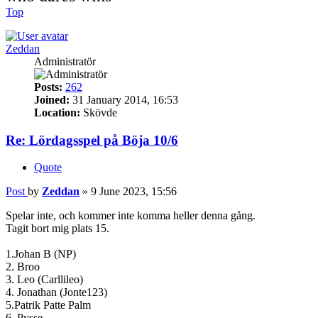
Top
Zeddan
Administratör
Posts:
262
Joined:
31 January 2014, 16:53
Location:
Skövde
Re: Lördagsspel på Böja 10/6
Quote
Post
by
Zeddan
»
9 June 2023, 15:56
Spelar inte, och kommer inte komma heller denna gång.
Tagit bort mig plats 15.
1.Johan B (NP)
2. Broo
3. Leo (Carllileo)
4. Jonathan (Jonte123)
5.Patrik Patte Palm
6. Pysse