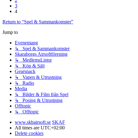
2
3
4
Return to “Spel & Sammankomster”
Jump to
Evenemang
↳ Spel & Sammankomster
Skaraborgs Airsoftförening
↳ MedlemsListor
↳ Köp & Sälj
Gearsnack
↳ Vapen & Utrustning
↳ Radio
Media
↳ Bilder & Film från Spel
↳ Posing & Utrustning
Offtopic
↳ Offtopic
www.skbairsoft.se
SKAF
All times are
UTC+02:00
Delete cookies