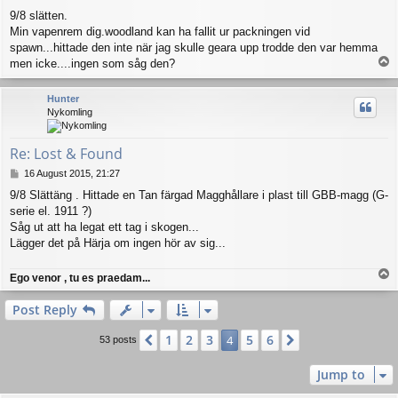
o
9/8 slätten.
s
Min vapenrem dig.woodland kan ha fallit ur packningen vid
t
spawn...hittade den inte när jag skulle geara upp trodde den var hemma
T
men icke....ingen som såg den?
o
p
Hunter
Nykomling
Re: Lost & Found
P
16 August 2015, 21:27
o
9/8 Slättäng . Hittade en Tan färgad Magghållare i plast till GBB-magg (G-
s
serie el. 1911 ?)
t
Såg ut att ha legat ett tag i skogen...
Lägger det på Härja om ingen hör av sig...
T
Ego venor , tu es praedam...
o
p
Post Reply
1
2
3
5
6
Previous
4
Next
53 posts
Jump to