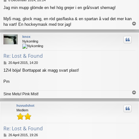
o
Jag min mupp glömde en hel hög grejer i en grå/svart shemag!
s
t
Mp5 mag, glock mag, en röd gasflaska & en spartan å vad det mer kan
T
ha vart! En hockeymask med tror jag!
o
p
knox
Nykomling
Re: Lost & Found
P
20 April 2015, 14:20
o
12\4 böja! Borttappat ak magg svart plast!
s
t
Pm
T
Sine Metu! Pink Mist!
o
p
huvudshot
Medlem
Re: Lost & Found
P
26 April 2015, 19:26