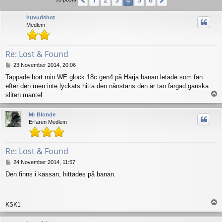
Previous
4
Next
huvudshot
Medlem
Re: Lost & Found
P
23 November 2014, 20:06
o
Tappade bort min WE glock 18c gen4 på Härja banan letade som fan
s
efter den men inte lyckats hitta den nånstans den är tan färgad ganska
t
T
sliten mantel
o
p
Mr Blonde
Erfaren Medlem
Re: Lost & Found
P
24 November 2014, 11:57
o
Den finns i kassan, hittades på banan.
s
t
T
KSK1
o
p