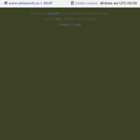
www.skbairsoft.se
SKAF
Delete cookies
All times are
UTC+02:00
Powered by
phpBB
® Forum Software © phpBB Limited
Style by
Arty
- phpBB 3.3 by MrGaby
Privacy
|
Terms