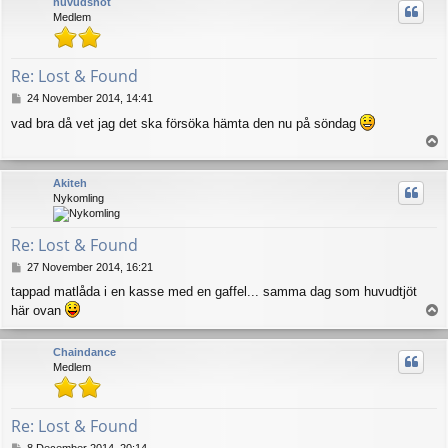
huvudshot
Medlem
Re: Lost & Found
P
24 November 2014, 14:41
o
vad bra då vet jag det ska försöka hämta den nu på söndag
s
T
t
o
p
Akiteh
Nykomling
Re: Lost & Found
P
27 November 2014, 16:21
o
tappad matlåda i en kasse med en gaffel... samma dag som huvudtjöt
s
här ovan
T
t
o
p
Chaindance
Medlem
Re: Lost & Found
P
8 December 2014, 20:14