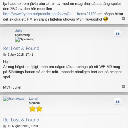
o
tja hade extrem jävla otur att bli av med en magnifier på slättäng spelet
s
den 26/4 av den här modellen
t
http://www.frysen.nu/produkt.php?viewCa ... item=21129
om någon hittar
T
det skicka ett PM en slant i hittelön utlovas Mvh Huvudshot
o
p
Julle
Nykomling
Re: Lost & Found
P
7 July 2015, 17:41
o
Hej!
s
Är nog högst omöjligt, men om någon råkar springa på ett WE M9 mag
t
på Slättängs banan så är det mitt, tappade nämligen bort det på helgens
spel.
T
MVH Julle!
o
p
Laneri
Medlem
Re: Lost & Found
P
15 August 2015, 11:01