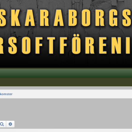
komster
Search
Advanced search