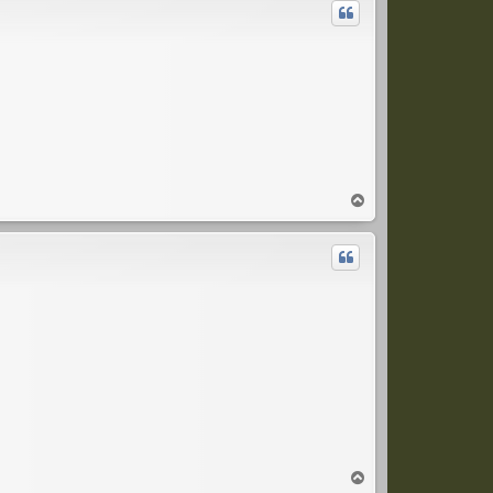
T
o
p
T