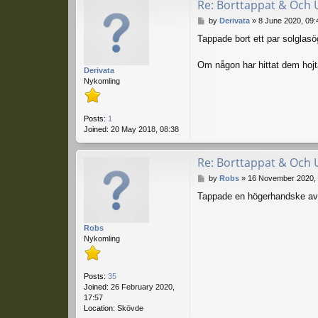
Re: Borttappat & Och 
P
by
Derivata
»
8 June 2020, 09:
o
Tappade bort ett par solglas
s
t
Om någon har hittat dem hojta
Derivata
Nykomling
Posts:
1
Joined:
20 May 2018, 08:38
Re: Borttappat & Och 
P
by
Robs
»
16 November 2020, 
o
Tappade en högerhandske av 
s
t
Robs
Nykomling
Posts:
35
Joined:
26 February 2020,
17:57
Location:
Skövde