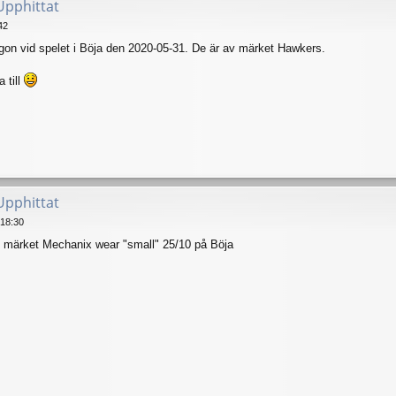
Upphittat
42
ögon vid spelet i Böja den 2020-05-31. De är av märket Hawkers.
 till
Upphittat
18:30
märket Mechanix wear "small" 25/10 på Böja