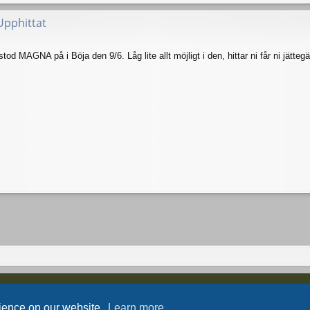
Upphittat
d MAGNA på i Böja den 9/6. Låg lite allt möjligt i den, hittar ni får ni jättegä
Powered by
phpBB
® Forum Software © phpBB Limited
Style by
Arty
- phpBB 3.3 by MrGaby
rience on our website.
Learn more