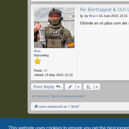
Re: Borttappat & Och 
P
by
Rise
»
16 June 2023, 22:31
o
Glömde en vit påse som det sto
s
t
Rise
Nykomling
Posts:
29
Joined:
15 May 2023, 22:10
Post Reply
Return to “Spel & Sammankomster”
www.skbairsoft.se
SKAF
This website uses cookies to ensure you get the best expe