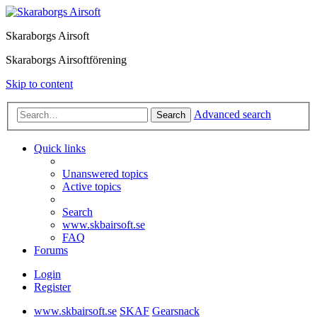
Skaraborgs Airsoft
Skaraborgs Airsoftförening
Skip to content
Advanced search
Search
Quick links
Unanswered topics
Active topics
Search
www.skbairsoft.se
FAQ
Forums
Login
Register
www.skbairsoft.se
SKAF
Gearsnack