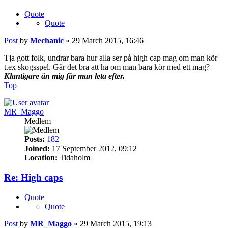
Quote
Quote
Post
by
Mechanic
»
29 March 2015, 16:46
Tja gott folk, undrar bara hur alla ser på high cap mag om man kör
t.ex skogsspel. Går det bra att ha om man bara kör med ett mag?
Klantigare än mig får man leta efter.
Top
MR_Maggo
Medlem
Posts:
182
Joined:
17 September 2012, 09:12
Location:
Tidaholm
Re: High caps
Quote
Quote
Post
by
MR_Maggo
»
29 March 2015, 19:13