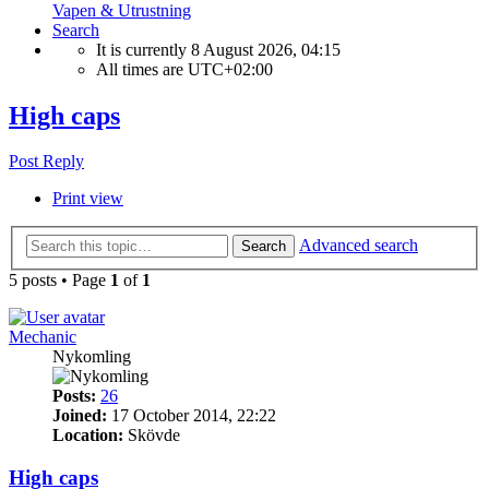
Vapen & Utrustning
Search
It is currently 8 August 2026, 04:15
All times are
UTC+02:00
High caps
Post Reply
Print view
Advanced search
Search
5 posts • Page
1
of
1
Mechanic
Nykomling
Posts:
26
Joined:
17 October 2014, 22:22
Location:
Skövde
High caps