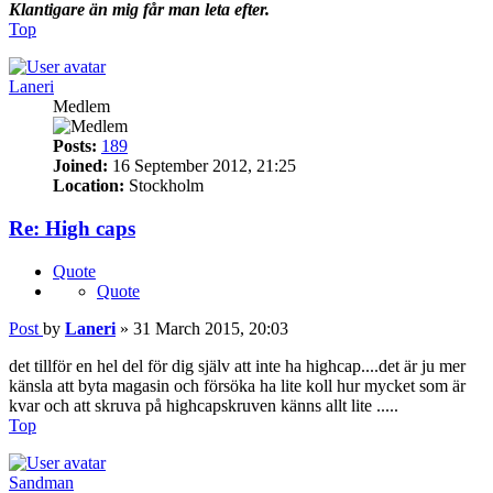
Klantigare än mig får man leta efter.
Top
Laneri
Medlem
Posts:
189
Joined:
16 September 2012, 21:25
Location:
Stockholm
Re: High caps
Quote
Quote
Post
by
Laneri
»
31 March 2015, 20:03
det tillför en hel del för dig själv att inte ha highcap....det är ju mer
känsla att byta magasin och försöka ha lite koll hur mycket som är
kvar och att skruva på highcapskruven känns allt lite .....
Top
Sandman