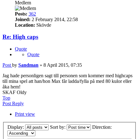
Medlem
Posts:
362
Joined:
2 February 2014, 22:58
Location:
Skövde
Re: High caps
Quote
Quote
Post
by
Sandman
»
8 April 2015, 07:35
Jag hade personligen sagt till personen som kommer med highcaps
till mina spel att han/hon Max får ladda/fylla på med 80 kulor eller
åka hem!
SKAF Oldy
Top
Post Reply
Print view
Display:
Sort by:
Direction: