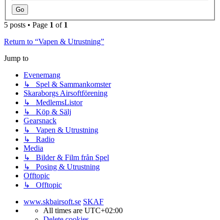
5 posts • Page
1
of
1
Return to “Vapen & Utrustning”
Jump to
Evenemang
↳ Spel & Sammankomster
Skaraborgs Airsoftförening
↳ MedlemsListor
↳ Köp & Sälj
Gearsnack
↳ Vapen & Utrustning
↳ Radio
Media
↳ Bilder & Film från Spel
↳ Posing & Utrustning
Offtopic
↳ Offtopic
www.skbairsoft.se
SKAF
All times are
UTC+02:00
Delete cookies