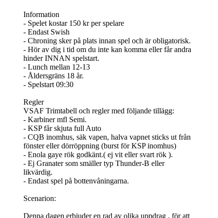
Information
- Spelet kostar 150 kr per spelare
- Endast Swish
- Chroning sker på plats innan spel och är obligatorisk.
- Hör av dig i tid om du inte kan komma eller får andra
hinder INNAN spelstart.
- Lunch mellan 12-13
- Åldersgräns 18 år.
- Spelstart 09:30
Regler
VSAF Trimtabell och regler med följande tillägg:
- Karbiner mfl Semi.
- KSP får skjuta full Auto
- CQB inomhus, säk vapen, halva vapnet sticks ut från
fönster eller dörröppning (burst för KSP inomhus)
- Enola gaye rök godkänt.( ej vit eller svart rök ).
- Ej Granater som smäller typ Thunder-B eller
likvärdig.
- Endast spel på bottenvåningarna.
Scenarion:
Denna dagen erbjuder en rad av olika uppdrag , för att