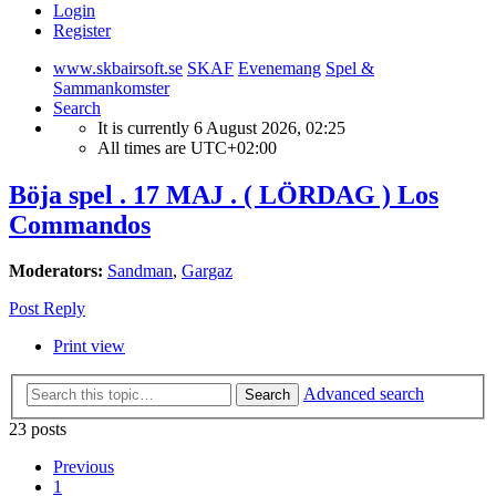
Login
Register
www.skbairsoft.se
SKAF
Evenemang
Spel &
Sammankomster
Search
It is currently 6 August 2026, 02:25
All times are
UTC+02:00
Böja spel . 17 MAJ . ( LÖRDAG ) Los
Commandos
Moderators:
Sandman
,
Gargaz
Post Reply
Print view
Advanced search
Search
23 posts
Previous
1