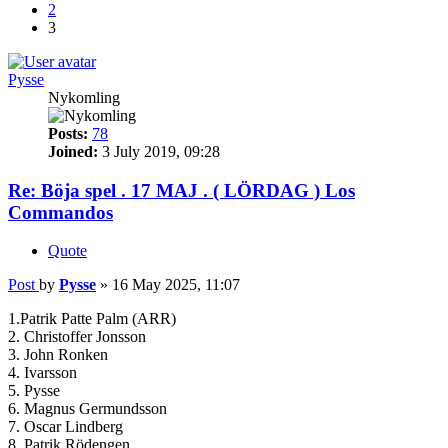
2
3
Pysse
Nykomling
Posts:
78
Joined:
3 July 2019, 09:28
Re: Böja spel . 17 MAJ . ( LÖRDAG ) Los
Commandos
Quote
Post
by
Pysse
»
16 May 2025, 11:07
1.Patrik Patte Palm (ARR)
2. Christoffer Jonsson
3. John Ronken
4. Ivarsson
5. Pysse
6. Magnus Germundsson
7. Oscar Lindberg
8. Patrik Rödengen