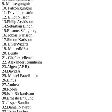
9. Moose.gungnir
10. Falcon.gungnir
11. David bernström
12. Elliot Nilsson
13.Philip Arvidsson
14.Sebastian Lindh
15.Rasmus Stångberg
16.Tobias Karlsson
17.Simon Karlsson
18. LiverWizard
19. MincedM3at
20. Burito
21. Chef excellence
22. Alexander Ronnheim
23.Älgen (ARR)
24.David A
25. Mikael Paavilainen
26.Linus
27.Andreas
28.Robin
29.Isak Rickardsson
30.Ernesto Englund
31.Jesper Sandin
32.Daniel Nawrot
33.Jason Lucien