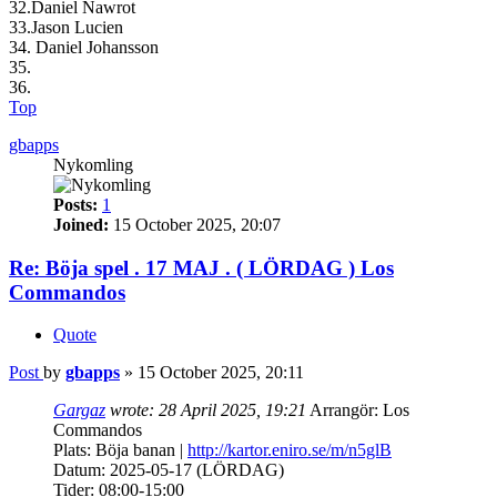
32.Daniel Nawrot
33.Jason Lucien
34. Daniel Johansson
35.
36.
Top
gbapps
Nykomling
Posts:
1
Joined:
15 October 2025, 20:07
Re: Böja spel . 17 MAJ . ( LÖRDAG ) Los
Commandos
Quote
Post
by
gbapps
»
15 October 2025, 20:11
Gargaz
wrote:
28 April 2025, 19:21
Arrangör: Los
Commandos
Plats: Böja banan |
http://kartor.eniro.se/m/n5glB
Datum: 2025-05-17 (LÖRDAG)
Tider: 08:00-15:00