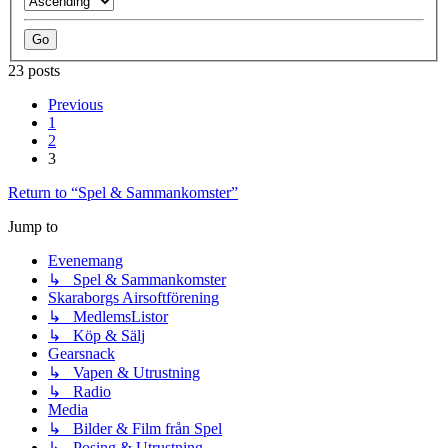
23 posts
Previous
1
2
3
Return to “Spel & Sammankomster”
Jump to
Evenemang
↳ Spel & Sammankomster
Skaraborgs Airsoftförening
↳ MedlemsListor
↳ Köp & Sälj
Gearsnack
↳ Vapen & Utrustning
↳ Radio
Media
↳ Bilder & Film från Spel
↳ Posing & Utrustning