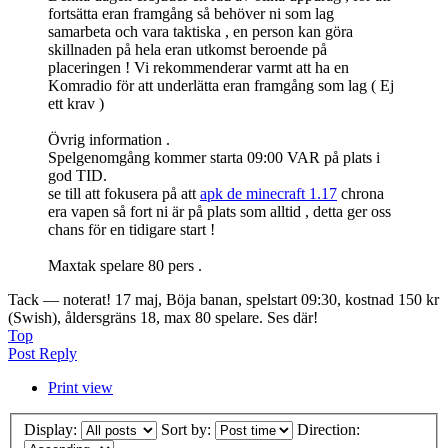
fortsätta eran framgång så behöver ni som lag
samarbeta och vara taktiska , en person kan göra
skillnaden på hela eran utkomst beroende på
placeringen ! Vi rekommenderar varmt att ha en
Komradio för att underlätta eran framgång som lag ( Ej
ett krav )
Övrig information .
Spelgenomgång kommer starta 09:00 VAR på plats i
god TID.
se till att fokusera på att
apk de minecraft 1.17
chrona
era vapen så fort ni är på plats som alltid , detta ger oss
chans för en tidigare start !
Maxtak spelare 80 pers .
Tack — noterat! 17 maj, Böja banan, spelstart 09:30, kostnad 150 kr
(Swish), åldersgräns 18, max 80 spelare. Ses där!
Top
Post Reply
Print view
Display:
Sort by:
Direction: