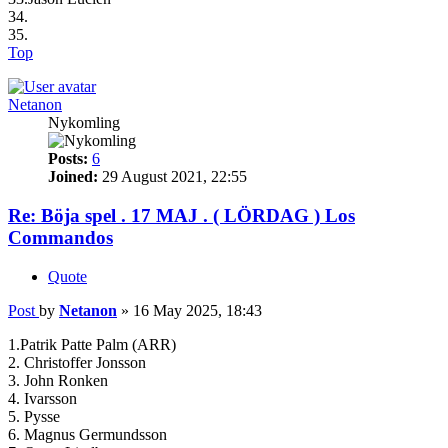
34.
35.
Top
Netanon
Nykomling
Posts:
6
Joined:
29 August 2021, 22:55
Re: Böja spel . 17 MAJ . ( LÖRDAG ) Los
Commandos
Quote
Post
by
Netanon
»
16 May 2025, 18:43
1.Patrik Patte Palm (ARR)
2. Christoffer Jonsson
3. John Ronken
4. Ivarsson
5. Pysse
6. Magnus Germundsson