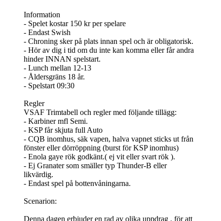
Information
- Spelet kostar 150 kr per spelare
- Endast Swish
- Chroning sker på plats innan spel och är obligatorisk.
- Hör av dig i tid om du inte kan komma eller får andra
hinder INNAN spelstart.
- Lunch mellan 12-13
- Åldersgräns 18 år.
- Spelstart 09:30
Regler
VSAF Trimtabell och regler med följande tillägg:
- Karbiner mfl Semi.
- KSP får skjuta full Auto
- CQB inomhus, säk vapen, halva vapnet sticks ut från
fönster eller dörröppning (burst för KSP inomhus)
- Enola gaye rök godkänt.( ej vit eller svart rök ).
- Ej Granater som smäller typ Thunder-B eller
likvärdig.
- Endast spel på bottenvåningarna.
Scenarion:
Denna dagen erbjuder en rad av olika uppdrag , för att