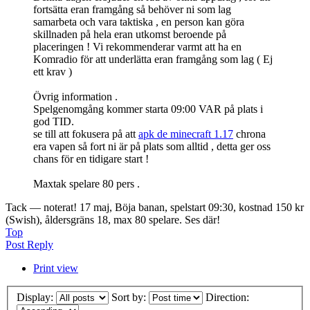
fortsätta eran framgång så behöver ni som lag
samarbeta och vara taktiska , en person kan göra
skillnaden på hela eran utkomst beroende på
placeringen ! Vi rekommenderar varmt att ha en
Komradio för att underlätta eran framgång som lag ( Ej
ett krav )
Övrig information .
Spelgenomgång kommer starta 09:00 VAR på plats i
god TID.
se till att fokusera på att
apk de minecraft 1.17
chrona
era vapen så fort ni är på plats som alltid , detta ger oss
chans för en tidigare start !
Maxtak spelare 80 pers .
Tack — noterat! 17 maj, Böja banan, spelstart 09:30, kostnad 150 kr
(Swish), åldersgräns 18, max 80 spelare. Ses där!
Top
Post Reply
Print view
Display:
Sort by:
Direction: