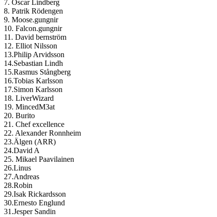
7. Oscar Lindberg
8. Patrik Rödengen
9. Moose.gungnir
10. Falcon.gungnir
11. David bernström
12. Elliot Nilsson
13.Philip Arvidsson
14.Sebastian Lindh
15.Rasmus Stångberg
16.Tobias Karlsson
17.Simon Karlsson
18. LiverWizard
19. MincedM3at
20. Burito
21. Chef excellence
22. Alexander Ronnheim
23.Älgen (ARR)
24.David A
25. Mikael Paavilainen
26.Linus
27.Andreas
28.Robin
29.Isak Rickardsson
30.Ernesto Englund
31.Jesper Sandin