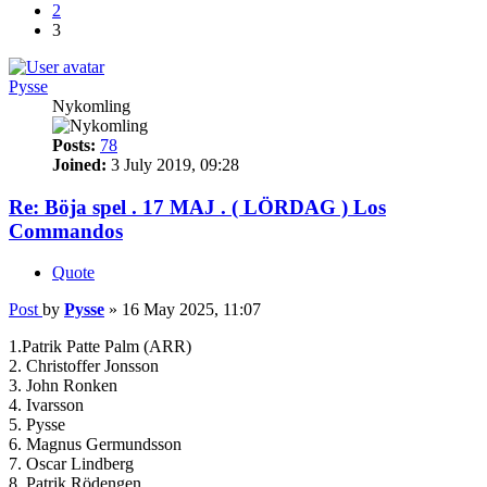
2
3
Pysse
Nykomling
Posts:
78
Joined:
3 July 2019, 09:28
Re: Böja spel . 17 MAJ . ( LÖRDAG ) Los
Commandos
Quote
Post
by
Pysse
»
16 May 2025, 11:07
1.Patrik Patte Palm (ARR)
2. Christoffer Jonsson
3. John Ronken
4. Ivarsson
5. Pysse
6. Magnus Germundsson
7. Oscar Lindberg
8. Patrik Rödengen