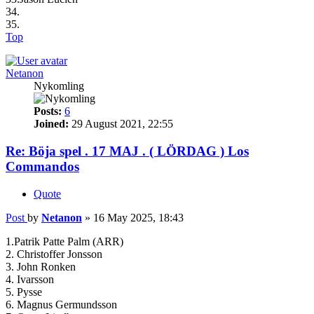
34.
35.
Top
Netanon
Nykomling
Posts:
6
Joined:
29 August 2021, 22:55
Re: Böja spel . 17 MAJ . ( LÖRDAG ) Los
Commandos
Quote
Post
by
Netanon
»
16 May 2025, 18:43
1.Patrik Patte Palm (ARR)
2. Christoffer Jonsson
3. John Ronken
4. Ivarsson
5. Pysse
6. Magnus Germundsson