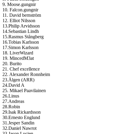
9. Moose.gungnir
10. Falcon.gungnir
11. David bernström
12. Elliot Nilsson
13.Philip Arvidsson
14.Sebastian Lindh
15.Rasmus Stångberg
16.Tobias Karlsson
17.Simon Karlsson
18. LiverWizard
19. MincedM3at
20. Burito
21. Chef excellence
22. Alexander Ronnheim
23.Älgen (ARR)
24.David A
25. Mikael Paavilainen
26.Linus
27.Andreas
28.Robin
29.Isak Rickardsson
30.Ernesto Englund
31.Jesper Sandin
32.Daniel Nawrot
33.Jason Lucien