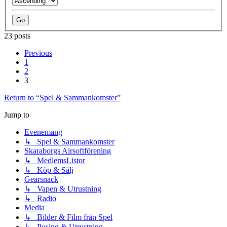
23 posts
Previous
1
2
3
Return to “Spel & Sammankomster”
Jump to
Evenemang
↳ Spel & Sammankomster
Skaraborgs Airsoftförening
↳ MedlemsListor
↳ Köp & Sälj
Gearsnack
↳ Vapen & Utrustning
↳ Radio
Media
↳ Bilder & Film från Spel
↳ Posing & Utrustning