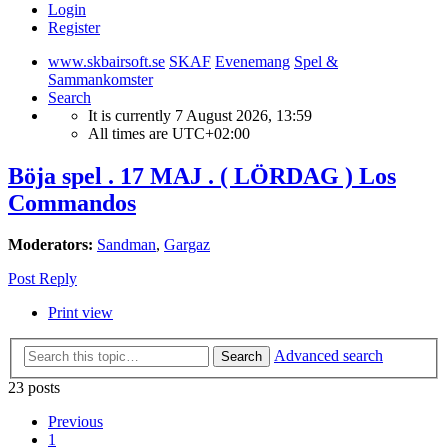
Login
Register
www.skbairsoft.se
SKAF
Evenemang
Spel &
Sammankomster
Search
It is currently 7 August 2026, 13:59
All times are
UTC+02:00
Böja spel . 17 MAJ . ( LÖRDAG ) Los
Commandos
Moderators:
Sandman
,
Gargaz
Post Reply
Print view
Advanced search
Search
23 posts
Previous
1