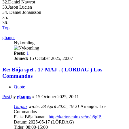
32.Daniel Nawrot
33.Jason Lucien
34. Daniel Johansson
35.
36.
Top
gbapps
Nykomling
Posts:
1
Joined:
15 October 2025, 20:07
Re: Böja spel . 17 MAJ . ( LÖRDAG ) Los
Commandos
Quote
Post
by
gbapps
»
15 October 2025, 20:11
Gargaz
wrote:
28 April 2025, 19:21
Arrangör: Los
Commandos
Plats: Böja banan |
http://kartor.eniro.se/m/n5glB
Datum: 2025-05-17 (LÖRDAG)
Tider: 08:00-15:00