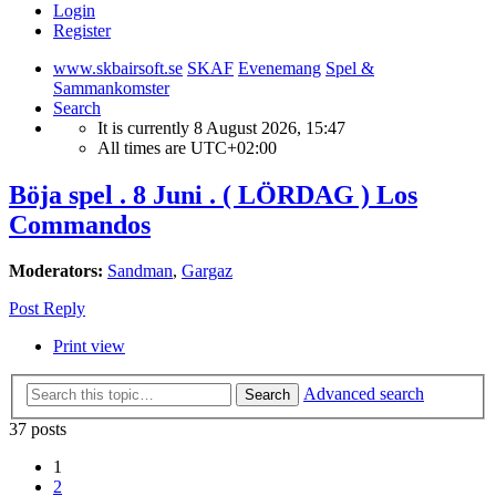
Login
Register
www.skbairsoft.se
SKAF
Evenemang
Spel &
Sammankomster
Search
It is currently 8 August 2026, 15:47
All times are
UTC+02:00
Böja spel . 8 Juni . ( LÖRDAG ) Los
Commandos
Moderators:
Sandman
,
Gargaz
Post Reply
Print view
Advanced search
Search
37 posts
1
2