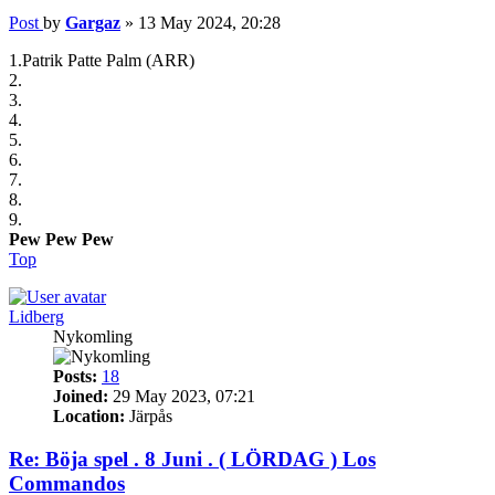
Post
by
Gargaz
»
13 May 2024, 20:28
1.Patrik Patte Palm (ARR)
2.
3.
4.
5.
6.
7.
8.
9.
Pew Pew Pew
Top
Lidberg
Nykomling
Posts:
18
Joined:
29 May 2023, 07:21
Location:
Järpås
Re: Böja spel . 8 Juni . ( LÖRDAG ) Los
Commandos