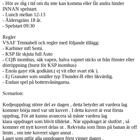
- Hör av dig i tid om du inte kan komma eller får andra hinder
INNAN spelstart.
- Lunch mellan 12-13
- Åldersgräns 18 år.
- Spelstart 09:30
Regler
VSAF Trimtabell och regler med följande tillägg:
- Karbiner mfl Semi.
- KSP får skjuta full Auto
- CQB inomhus, säk vapen, halva vapnet sticks ut från fönster eller
dörröppning (burst för KSP inomhus)
- Enola gaye rök godkänt.( ej vit eller svart rök ).
- Ej Granater som smäller typ Thunder-B eller likvärdig.
- Endast spel på bottenvåningarna.
Scenarion:
Kedjeuppdrag större del av dagen , detta betyder att vardera lag
kommer börja med var sitt kuvert . I detta kuvert är erat första
uppdrag, För att kunna avancera så måste vardera lag
klara uppdraget som blivit tilldelat . När uppdraget är slutfört , så
kommer ett nytt kuvert delas ut . Rekvisita som finns på banan är off
limits , om inte kuveret säger annat .
Laget som utför alla uppdragen först vinner dagen .