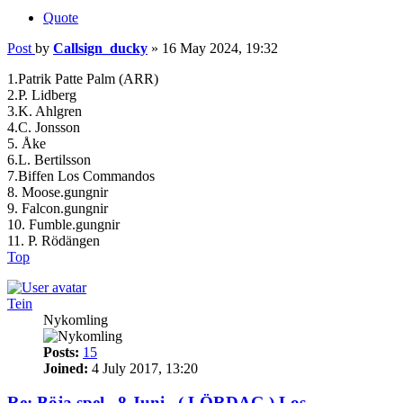
Quote
Post
by
Callsign_ducky
»
16 May 2024, 19:32
1.Patrik Patte Palm (ARR)
2.P. Lidberg
3.K. Ahlgren
4.C. Jonsson
5. Åke
6.L. Bertilsson
7.Biffen Los Commandos
8. Moose.gungnir
9. Falcon.gungnir
10. Fumble.gungnir
11. P. Rödängen
Top
Tein
Nykomling
Posts:
15
Joined:
4 July 2017, 13:20
Re: Böja spel . 8 Juni . ( LÖRDAG ) Los