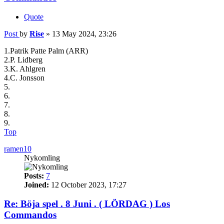
Quote
Post
by
Rise
»
13 May 2024, 23:26
1.Patrik Patte Palm (ARR)
2.P. Lidberg
3.K. Ahlgren
4.C. Jonsson
5.
6.
7.
8.
9.
Top
ramen10
Nykomling
Posts:
7
Joined:
12 October 2023, 17:27
Re: Böja spel . 8 Juni . ( LÖRDAG ) Los
Commandos