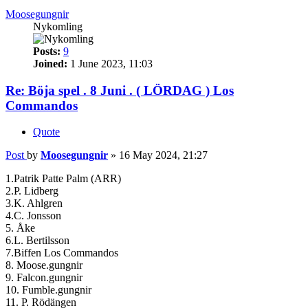
Moosegungnir
Nykomling
Posts:
9
Joined:
1 June 2023, 11:03
Re: Böja spel . 8 Juni . ( LÖRDAG ) Los
Commandos
Quote
Post
by
Moosegungnir
»
16 May 2024, 21:27
1.Patrik Patte Palm (ARR)
2.P. Lidberg
3.K. Ahlgren
4.C. Jonsson
5. Åke
6.L. Bertilsson
7.Biffen Los Commandos
8. Moose.gungnir
9. Falcon.gungnir
10. Fumble.gungnir
11. P. Rödängen