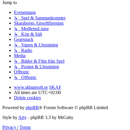
Jump to
Evenemang
↳ Spel & Sammankomster
Skaraborgs Airsoftförening
↳ MedlemsListor
↳ Köp & Sälj
Gearsnack
↳ Vapen & Utrustning
↳ Radio
Media
↳ Bilder & Film från Spel
↳ Posing & Utrustning
Offtopic
↳ Offtopic
www.skbairsoft.se
SKAF
All times are
UTC+02:00
Delete cookies
Powered by
phpBB
® Forum Software © phpBB Limited
Style by
Arty
- phpBB 3.3 by MrGaby
Privacy
|
Terms