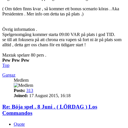
( Om tiden finns kvar , så kommer ett bonus scenario köras . Aka
Presidenten . Mer info om detta tas på plats .)
Övrig information .
Spelgenomgång kommer starta 09:00 VAR på plats i god TID.
se till att fokusera på att chrona era vapen så fort ni är på plats som
alltid , detta ger oss chans för en tidigare start !
Maxtak spelare 80 pers .
Pew Pew Pew
Top
Gargaz
Medlem
Posts:
313
Joined:
17 August 2015, 16:18
Re: Böja spel . 8 Juni . ( LÖRDAG ) Los
Commandos
Quote