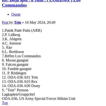
Commandos
Quote
Post
by
Tein
»
16 May 2024, 20:49
1.Patrik Patte Palm (ARR)
2.P. Lidberg
3.K. Ahlgren
4.C. Jonsson
5. Åke
6.L. Bertilsson
7.Biffen Los Commandos
8. Moose.gungnir
9. Falcon.gungnir
10. Fumble.gungnir
11. P. Rödängen
12. ODA-036 A01 Tein
13. ODA-036 A03 Rex
14. ODA-036 A09 Dusty
S. "Tein" Persson
Lagkapten/Gruppchef
ODA-036, US Army Special Forces Milsim Unit
Top