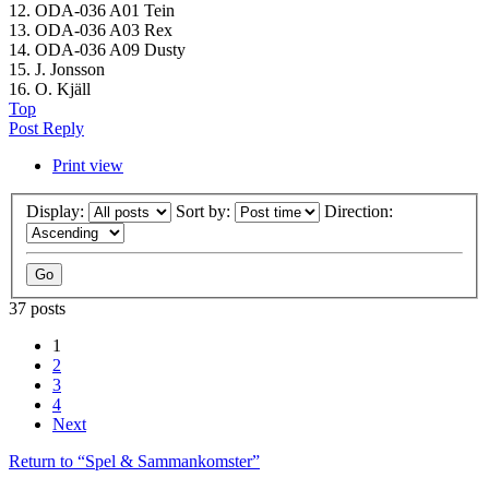
12. ODA-036 A01 Tein
13. ODA-036 A03 Rex
14. ODA-036 A09 Dusty
15. J. Jonsson
16. O. Kjäll
Top
Post Reply
Print view
Display:
Sort by:
Direction:
37 posts
1
2
3
4
Next
Return to “Spel & Sammankomster”