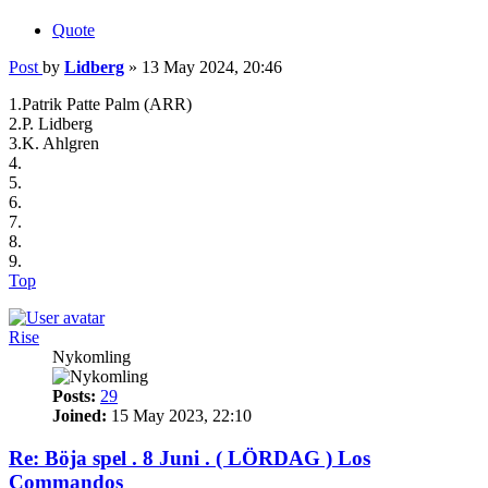
Quote
Post
by
Lidberg
»
13 May 2024, 20:46
1.Patrik Patte Palm (ARR)
2.P. Lidberg
3.K. Ahlgren
4.
5.
6.
7.
8.
9.
Top
Rise
Nykomling
Posts:
29
Joined:
15 May 2023, 22:10
Re: Böja spel . 8 Juni . ( LÖRDAG ) Los
Commandos