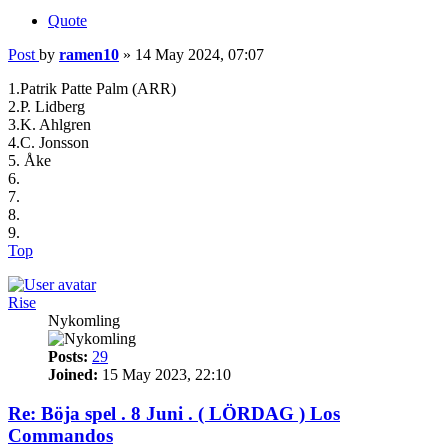
Quote
Post
by
ramen10
»
14 May 2024, 07:07
1.Patrik Patte Palm (ARR)
2.P. Lidberg
3.K. Ahlgren
4.C. Jonsson
5. Åke
6.
7.
8.
9.
Top
Rise
Nykomling
Posts:
29
Joined:
15 May 2023, 22:10
Re: Böja spel . 8 Juni . ( LÖRDAG ) Los
Commandos