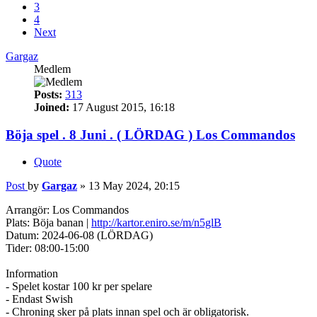
3
4
Next
Gargaz
Medlem
Posts:
313
Joined:
17 August 2015, 16:18
Böja spel . 8 Juni . ( LÖRDAG ) Los Commandos
Quote
Post
by
Gargaz
»
13 May 2024, 20:15
Arrangör: Los Commandos
Plats: Böja banan |
http://kartor.eniro.se/m/n5glB
Datum: 2024-06-08 (LÖRDAG)
Tider: 08:00-15:00
Information
- Spelet kostar 100 kr per spelare
- Endast Swish
- Chroning sker på plats innan spel och är obligatorisk.