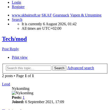
Login
Register
www.skbairsoft.se
SKAF
Gearsnack
Vapen & Utrustning
Search
It is currently 6 August 2026, 01:42
All times are
UTC+02:00
Tech/mod
Post Reply
Print view
Advanced search
Search
2 posts • Page
1
of
1
Leod
Nykomling
Posts:
1
Joined:
6 September 2021, 17:09