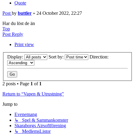
Quote
Post
by
buttler
»
24 October 2022, 22:27
Har du löst de än
Top
Post Reply
Print view
Display:
Sort by:
Direction:
2 posts • Page
1
of
1
Return to “Vapen & Utrustning”
Jump to
Evenemang
↳ Spel & Sammankomster
Skaraborgs Airsoftförening
↳ MedlemsListor