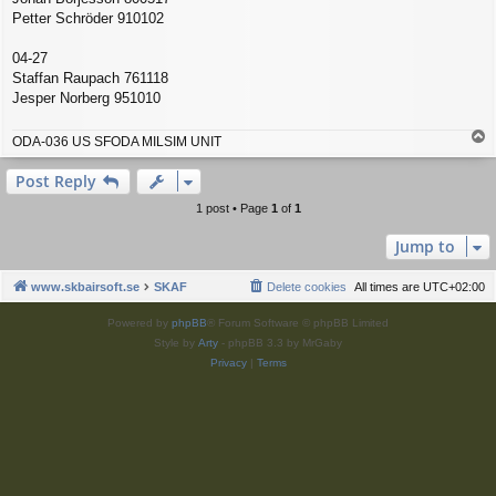
Petter Schröder 910102
04-27
Staffan Raupach 761118
Jesper Norberg 951010
T
ODA-036 US SFODA MILSIM UNIT
o
p
Post Reply
1 post • Page
1
of
1
Jump to
www.skbairsoft.se
SKAF
Delete cookies
All times are
UTC+02:00
Powered by
phpBB
® Forum Software © phpBB Limited
Style by
Arty
- phpBB 3.3 by MrGaby
Privacy
|
Terms