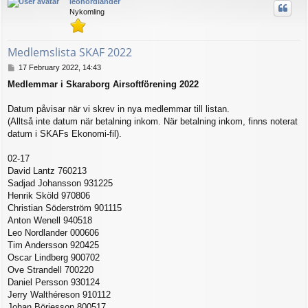
leonordlander
Nykomling
Medlemslista SKAF 2022
P
17 February 2022, 14:43
o
Medlemmar i Skaraborg Airsoftförening 2022
s
t
Datum påvisar när vi skrev in nya medlemmar till listan.
(Alltså inte datum när betalning inkom. När betalning inkom, finns noterat
datum i SKAFs Ekonomi-fil).
02-17
David Lantz 760213
Sadjad Johansson 931225
Henrik Sköld 970806
Christian Söderström 901115
Anton Wenell 940518
Leo Nordlander 000606
Tim Andersson 920425
Oscar Lindberg 900702
Ove Strandell 700220
Daniel Persson 930124
Jerry Walthéreson 910112
Johan Börjesson 800517