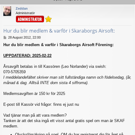
Zeddan
Administratör
Hur du blir medlem & varför i Skaraborgs Airsoft:
P
28 August 2012, 22:00
o
Hur du blir medlem & varför i Skaraborgs Airsoft Förening:
s
t
UPPDATERAD: 2025-02-22
Årsavgift betalas in till Kassören (Leo Norlander) via swish:
070-5705359
I meddelandefältet skriver man sitt fullständiga namn och födelsedag, (år,
månad & dag. Alltså INTE dom sista 4 siffrorna).
Medlemsavgiften är 150 kr för 2025
E-post till Kassör vid frågor: finns ej just nu
Vad tjänar man på att vara medlem?
Tanken är att det ska ingå ett visst antal gratis spel om man är SKAF
medlem.
Olycksförsäkring på spel, OM du har registrerat dig för året på