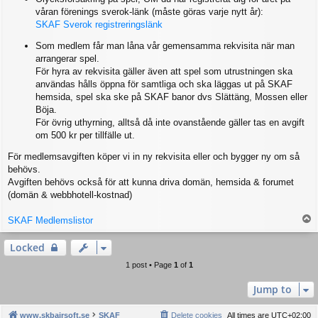
våran förenings sverok-länk (måste göras varje nytt år):
SKAF Sverok registreringslänk
Som medlem får man låna vår gemensamma rekvisita när man
arrangerar spel.
För hyra av rekvisita gäller även att spel som utrustningen ska
användas hålls öppna för samtliga och ska läggas ut på SKAF
hemsida, spel ska ske på SKAF banor dvs Slättäng, Mossen eller
Böja.
För övrig uthyrning, alltså då inte ovanstående gäller tas en avgift
om 500 kr per tillfälle ut.
För medlemsavgiften köper vi in ny rekvisita eller och bygger ny om så
behövs.
Avgiften behövs också för att kunna driva domän, hemsida & forumet
(domän & webbhotell-kostnad)
T
SKAF Medlemslistor
o
p
Locked
1 post • Page
1
of
1
Jump to
www.skbairsoft.se
SKAF
Delete cookies
All times are
UTC+02:00