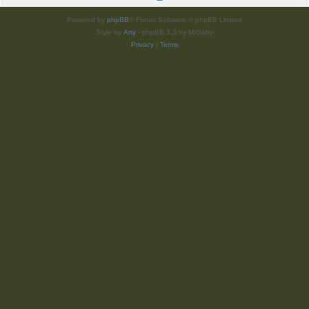
Powered by
phpBB
® Forum Software © phpBB Limited
Style by
Arty
- phpBB 3.3 by MrGaby
Privacy
|
Terms