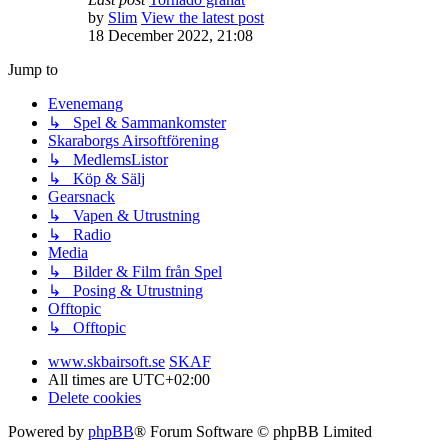
by
Slim
View the latest post
18 December 2022, 21:08
Jump to
Evenemang
↳ Spel & Sammankomster
Skaraborgs Airsoftförening
↳ MedlemsListor
↳ Köp & Sälj
Gearsnack
↳ Vapen & Utrustning
↳ Radio
Media
↳ Bilder & Film från Spel
↳ Posing & Utrustning
Offtopic
↳ Offtopic
www.skbairsoft.se
SKAF
All times are
UTC+02:00
Delete cookies
Powered by
phpBB
® Forum Software © phpBB Limited