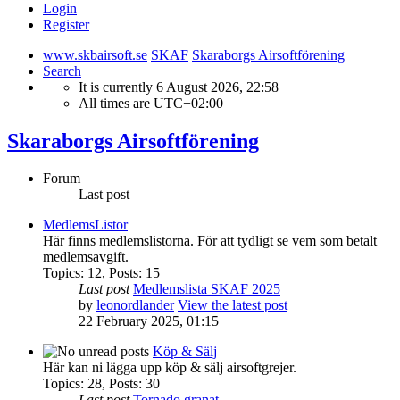
Login
Register
www.skbairsoft.se
SKAF
Skaraborgs Airsoftförening
Search
It is currently 6 August 2026, 22:58
All times are
UTC+02:00
Skaraborgs Airsoftförening
Forum
Last post
MedlemsListor
Här finns medlemslistorna. För att tydligt se vem som betalt
medlemsavgift.
Topics
:
12
,
Posts
:
15
Last post
Medlemslista SKAF 2025
by
leonordlander
View the latest post
22 February 2025, 01:15
Köp & Sälj
Här kan ni lägga upp köp & sälj airsoftgrejer.
Topics
:
28
,
Posts
:
30
Last post
Tornado granat