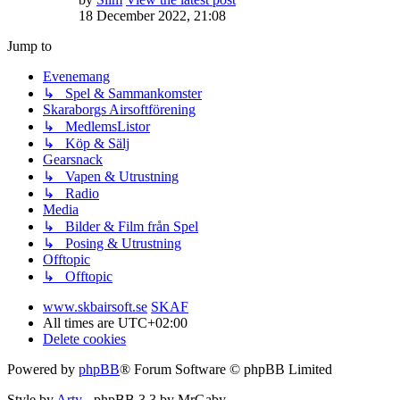
18 December 2022, 21:08
Jump to
Evenemang
↳ Spel & Sammankomster
Skaraborgs Airsoftförening
↳ MedlemsListor
↳ Köp & Sälj
Gearsnack
↳ Vapen & Utrustning
↳ Radio
Media
↳ Bilder & Film från Spel
↳ Posing & Utrustning
Offtopic
↳ Offtopic
www.skbairsoft.se
SKAF
All times are
UTC+02:00
Delete cookies
Powered by
phpBB
® Forum Software © phpBB Limited
Style by
Arty
- phpBB 3.3 by MrGaby