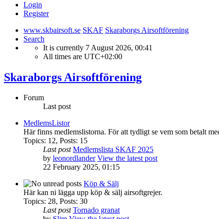
Login
Register
www.skbairsoft.se
SKAF
Skaraborgs Airsoftförening
Search
It is currently 7 August 2026, 00:41
All times are
UTC+02:00
Skaraborgs Airsoftförening
Forum
Last post
MedlemsListor
Här finns medlemslistorna. För att tydligt se vem som betalt me
Topics
:
12
,
Posts
:
15
Last post
Medlemslista SKAF 2025
by
leonordlander
View the latest post
22 February 2025, 01:15
Köp & Sälj
Här kan ni lägga upp köp & sälj airsoftgrejer.
Topics
:
28
,
Posts
:
30
Last post
Tornado granat
by
Slim
View the latest post